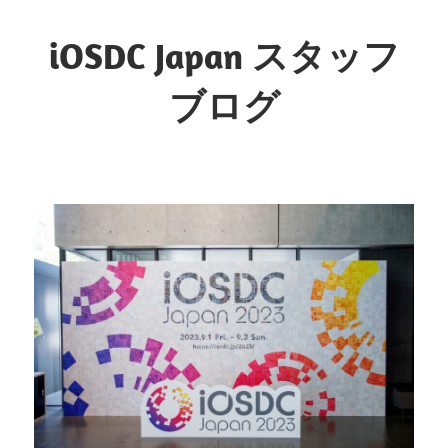
コ
ン
iOSDC Japan スタッフ
テ
ブログ
ン
ツ
へ
ス
キ
ッ
プ