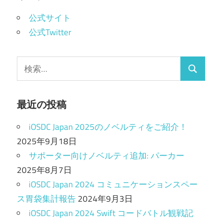
ー
公式サイト
シ
公式Twitter
ョ
検
ン
検
索:
索
最近の投稿
iOSDC Japan 2025のノベルティをご紹介！
2025年9月18日
サポーター向けノベルティ追加: パーカー
2025年8月7日
iOSDC Japan 2024 コミュニケーションスペー
ス胃袋集計報告
2024年9月3日
iOSDC Japan 2024 Swift コードバトル観戦記