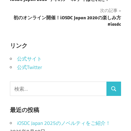
稿
次の記事
ナ
初のオンライン開催！iOSDC Japan 2020の楽しみ方
#iosdc
ビ
ゲ
リンク
ー
公式サイト
シ
公式Twitter
ョ
ン
検
検
索:
索
最近の投稿
iOSDC Japan 2025のノベルティをご紹介！