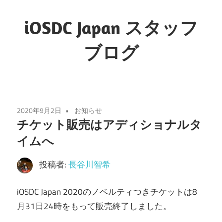
コ
ン
iOSDC Japan スタッフ
テ
ブログ
ン
ツ
へ
ス
キ
2020年9月2日
お知らせ
ッ
チケット販売はアディショナルタ
プ
イムへ
投稿者:
長谷川智希
iOSDC Japan 2020のノベルティつきチケットは8
月31日24時をもって販売終了しました。