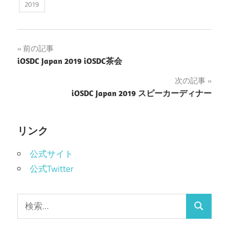
2019
投
前の記事
iOSDC Japan 2019 iOSDC茶会
稿
次の記事
ナ
iOSDC Japan 2019 スピーカーディナー
ビ
ゲ
リンク
ー
公式サイト
シ
公式Twitter
ョ
検
ン
検
索:
索