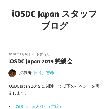
コ
ン
iOSDC Japan スタッフ
テ
ブログ
ン
ツ
へ
ス
キ
2019年7月9日
お知らせ
ッ
iOSDC Japan 2019 懇親会
プ
投稿者:
長谷川智希
iOSDC Japan 2019 に関連して以下のイベントを実
施します。
iOSDC Japan 2019 （本編）